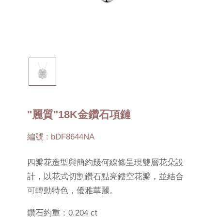
"麗質"18K金鑽石項鏈
編號 : bDF8644NA
四瓣花造型與簡約幾何線條呈現雙層花朵設
計，以花式切割鑽石點亮鏤空花瓣，並結合
可轉動特色，優雅華麗。
鑽石約重：0.204 ct