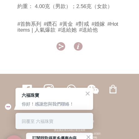
約重： 4.00克（男款）；2.56克（女款）
#首飾系列
#鑽石
#黃金
#對戒
#婚嫁
#Hot
items | 人氣爆款
#送給她
#送給他


六福珠寶
你好！感謝您與我們聯絡！
繁體
簡体
ENG
|
|
回覆至 六福珠寶
© 六福集團 版權所有 不得轉載
|
私隱政策
貴金屬及寶石A類註冊交易商
(六福企業禮品(國際)有限公司-註冊號碼:A-B-24-05-07207;
訂閱我取得更多優惠內容
六福電子商貿有限公司-註冊號碼:A-B-24-05-07206)