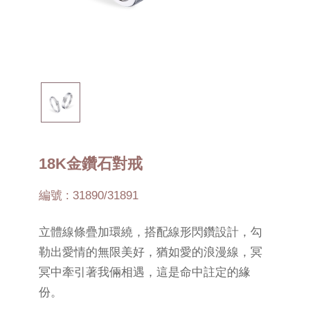
18K金鑽石對戒
編號 : 31890/31891
立體線條疊加環繞，搭配線形閃鑽設計，勾
勒出愛情的無限美好，猶如愛的浪漫線，冥
冥中牽引著我倆相遇，這是命中註定的緣
份。