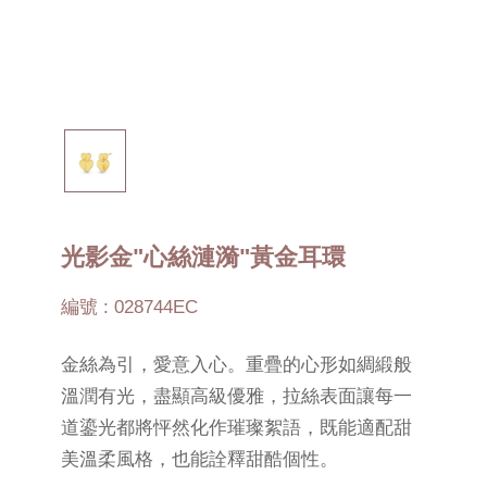
光影金"心絲漣漪"黃金耳環
編號 : 028744EC
金絲為引，愛意入心。重疊的心形如綢緞般
溫潤有光，盡顯高級優雅，拉絲表面讓每一
道鎏光都將怦然化作璀璨絮語，既能適配甜
美溫柔風格，也能詮釋甜酷個性。