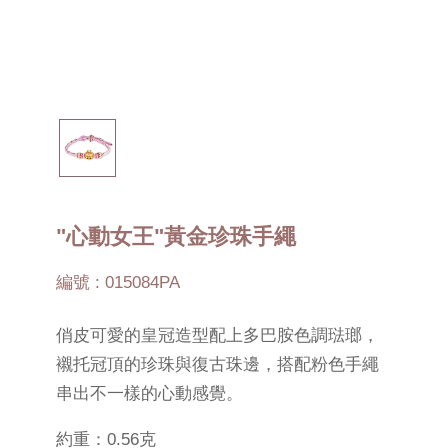
"心動女王"黃金珍珠手繩
編號 : 015084PA
俏皮可愛的皇冠造型配上多巴胺色調琺瑯，
襯托冠頂的珍珠與復古珠邊，搭配粉色手繩
串出不一樣的心動感覺。
約重：0.56克