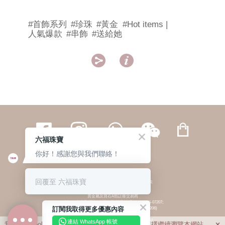
#首飾系列
#珍珠
#黃金
#Hot items |
人氣爆款
#串飾
#送給她


六福珠寶
你好！感謝您與我們聯絡！
繁體
簡体
ENG
|
|
回覆至 六福珠寶
© 六福集團 版權所有 不得轉載
|
私隱政策
貴金屬及寶石A類註冊交易商
(六福企業禮品(國際)有限公司-註冊號碼:A-B-24-05-07207;
訂閱我取得更多優惠內容
六福電子商貿有限公司-註冊號碼:A-B-24-05-07206)
貴金屬及寶石B類註冊交易商
(六福集團有限公司-註冊號碼:B-B-24-05-07258;
連結 WhatsApp 帳號
我們利用cookies為您提供最佳的瀏覽體驗。若您選擇繼續瀏覽本網站，
