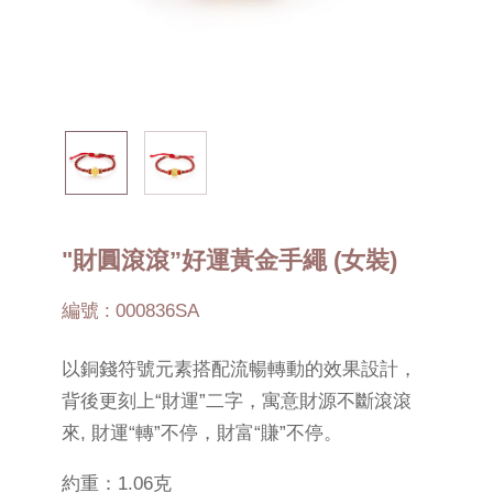
"財圓滾滾”好運黃金手繩 (女裝)
編號 : 000836SA
以銅錢符號元素搭配流暢轉動的效果設計，
背後更刻上“財運”二字，寓意財源不斷滾滾
來, 財運“轉”不停，財富“賺”不停。
約重：1.06克