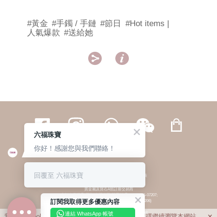
#黃金
#手鐲 / 手鏈
#節日
#Hot items |
人氣爆款
#送給她


六福珠寶
你好！感謝您與我們聯絡！
繁體
簡体
ENG
|
|
回覆至 六福珠寶
© 六福集團 版權所有 不得轉載
|
私隱政策
貴金屬及寶石A類註冊交易商
(六福企業禮品(國際)有限公司-註冊號碼:A-B-24-05-07207;
訂閱我取得更多優惠內容
六福電子商貿有限公司-註冊號碼:A-B-24-05-07206)
貴金屬及寶石B類註冊交易商
(六福集團有限公司-註冊號碼:B-B-24-05-07258;
連結 WhatsApp 帳號
我們利用cookies為您提供最佳的瀏覽體驗。若您選擇繼續瀏覽本網站，
