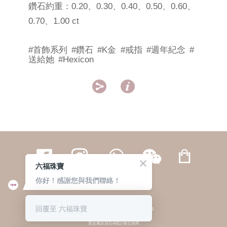
鑽石約重：0.20、0.30、0.40、0.50、0.60、
0.70、1.00 ct
#首飾系列
#鑽石
#K金
#戒指
#週年紀念
#
送給她
#Hexicon


六福珠寶
你好！感謝您與我們聯絡！
繁體
簡体
ENG
|
|
回覆至 六福珠寶
© 六福集團 版權所有 不得轉載
|
私隱政策
貴金屬及寶石A類註冊交易商