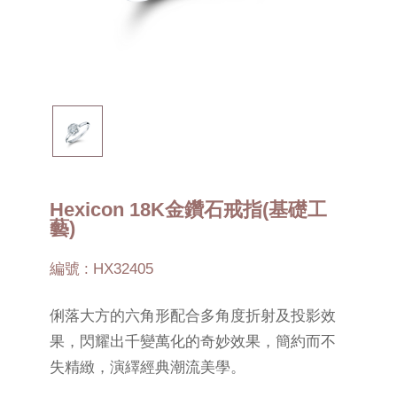
Hexicon 18K金鑽石戒指(基礎工
藝)
編號 : HX32405
俐落大方的六角形配合多角度折射及投影效
果，閃耀出千變萬化的奇妙效果，簡約而不
失精緻，演繹經典潮流美學。