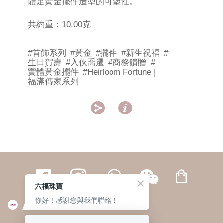
體足黃金擺件造型的可塑性。
共約重：10.00克
#首飾系列
#黃金
#擺件
#新生祝福
#
生日賀壽
#入伙喬遷
#商務饋贈
#
實體黃金擺件
#Heirloom Fortune |
福滿傳家系列


六福珠寶
你好！感謝您與我們聯絡！
繁體
簡体
ENG
|
|