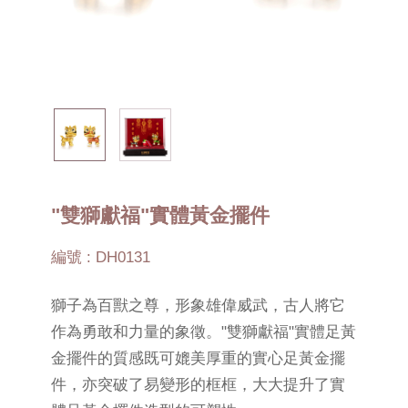
"雙獅獻福"實體黃金擺件
編號 : DH0131
獅子為百獸之尊，形象雄偉威武，古人將它
作為勇敢和力量的象徵。"雙獅獻福"實體足黃
金擺件的質感既可媲美厚重的實心足黃金擺
件，亦突破了易變形的框框，大大提升了實