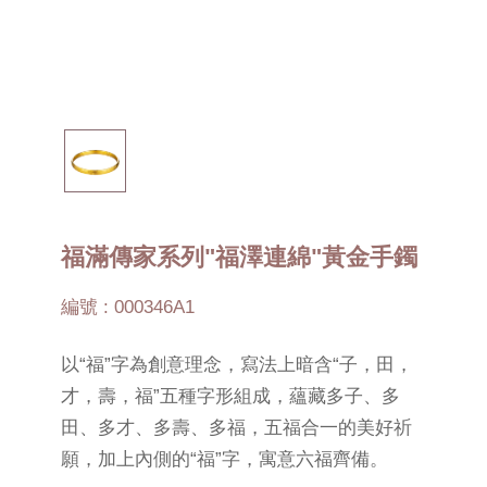
福滿傳家系列"福澤連綿"黃金手鐲
編號 : 000346A1
以“福”字為創意理念，寫法上暗含“子，田，
才，壽，福”五種字形組成，蘊藏多子、多
田、多才、多壽、多福，五福合一的美好祈
願，加上內側的“福”字，寓意六福齊備。