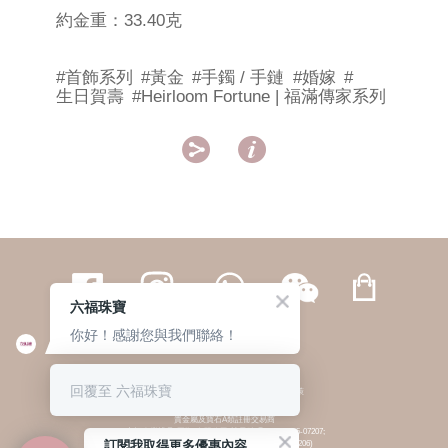
約金重：33.40克
#首飾系列
#黃金
#手鐲 / 手鏈
#婚嫁
#
生日賀壽
#Heirloom Fortune | 福滿傳家系列


六福珠寶
你好！感謝您與我們聯絡！
繁體
簡体
ENG
|
|
回覆至 六福珠寶
© 六福集團 版權所有 不得轉載
|
私隱政策
貴金屬及寶石A類註冊交易商
(六福企業禮品(國際)有限公司-註冊號碼:A-B-24-05-07207;
訂閱我取得更多優惠內容
六福電子商貿有限公司-註冊號碼:A-B-24-05-07206)