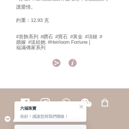
護愛情。
約重：12.93 克
#首飾系列
#鑽石
#寶石
#黃金
#項鏈
#
婚嫁
#送給她
#Heirloom Fortune |
福滿傳家系列


六福珠寶
你好！感謝您與我們聯絡！
繁體
簡体
ENG
|
|