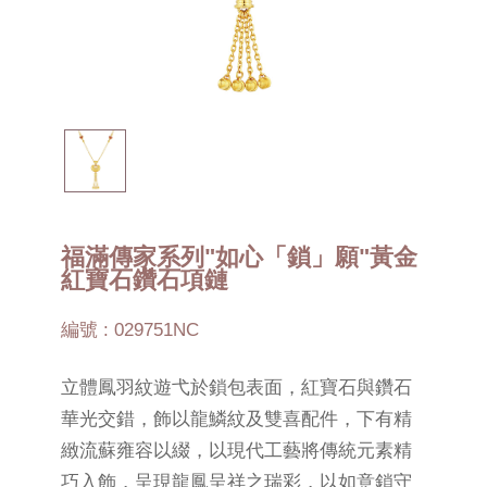
福滿傳家系列"如心「鎖」願"黃金
紅寶石鑽石項鏈
編號 : 029751NC
立體鳳羽紋遊弋於鎖包表面，紅寶石與鑽石
華光交錯，飾以龍鱗紋及雙喜配件，下有精
緻流蘇雍容以綴，以現代工藝將傳統元素精
巧入飾，呈現龍鳳呈祥之瑞彩，以如意鎖守