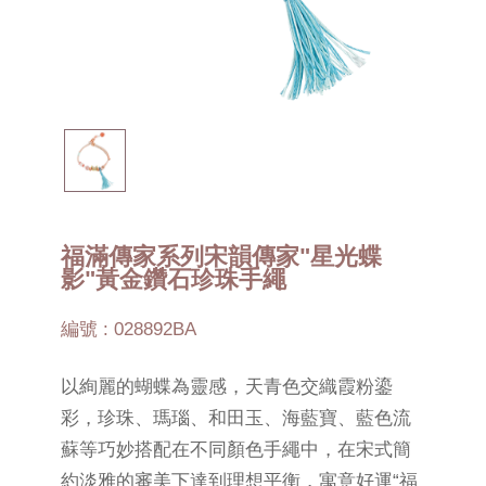
福滿傳家系列宋韻傳家"星光蝶
影"黃金鑽石珍珠手繩
編號 : 028892BA
以絢麗的蝴蝶為靈感，天青色交織霞粉鎏
彩，珍珠、瑪瑙、和田玉、海藍寶、藍色流
蘇等巧妙搭配在不同顏色手繩中，在宋式簡
約淡雅的審美下達到理想平衡，寓意好運“福