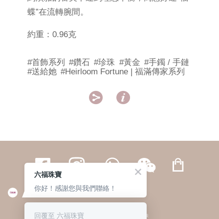
蝶”在流轉腕間。
約重：0.96克
#首飾系列
#鑽石
#珍珠
#黃金
#手鐲 / 手鏈
#送給她
#Heirloom Fortune | 福滿傳家系列


六福珠寶
你好！感謝您與我們聯絡！
繁體
簡体
ENG
|
|
回覆至 六福珠寶
© 六福集團 版權所有 不得轉載
|
私隱政策