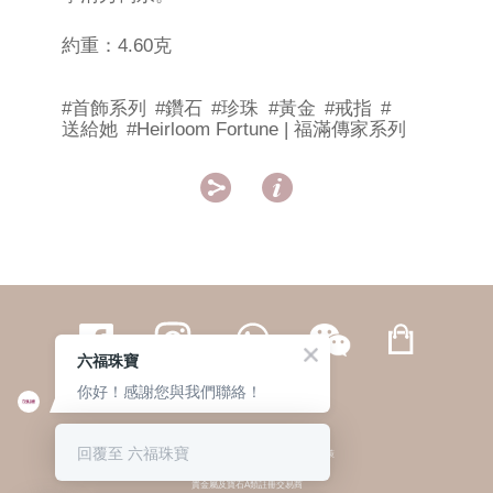
約重：4.60克
#首飾系列
#鑽石
#珍珠
#黃金
#戒指
#
送給她
#Heirloom Fortune | 福滿傳家系列


六福珠寶
你好！感謝您與我們聯絡！
繁體
簡体
ENG
|
|
回覆至 六福珠寶
© 六福集團 版權所有 不得轉載
|
私隱政策
貴金屬及寶石A類註冊交易商