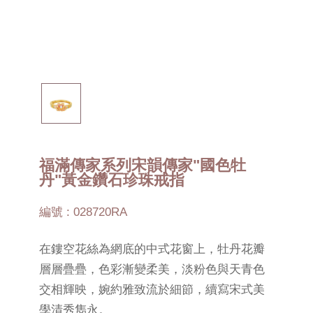
福滿傳家系列宋韻傳家"國色牡
丹"黃金鑽石珍珠戒指
編號 : 028720RA
在鏤空花絲為網底的中式花窗上，牡丹花瓣
層層疊疊，色彩漸變柔美，淡粉色與天青色
交相輝映，婉約雅致流於細節，續寫宋式美
學清秀雋永。