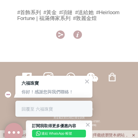
#首飾系列
#黃金
#項鏈
#送給她
#Heirloom
Fortune | 福滿傳家系列
#敦麗金煌


六福珠寶
你好！感謝您與我們聯絡！
繁體
簡体
ENG
|
|
回覆至 六福珠寶
© 六福集團 版權所有 不得轉載
|
私隱政策
貴金屬及寶石A類註冊交易商
(六福企業禮品(國際)有限公司-註冊號碼:A-B-24-05-07207;
訂閱我取得更多優惠內容
六福電子商貿有限公司-註冊號碼:A-B-24-05-07206)
貴金屬及寶石B類註冊交易商
(六福集團有限公司-註冊號碼:B-B-24-05-07258;
連結 WhatsApp 帳號
我們利用cookies為您提供最佳的瀏覽體驗。若您選擇繼續瀏覽本網站，

六福珠寶金行(香港)有限公司-註冊號碼:B-B-24-05-07259)