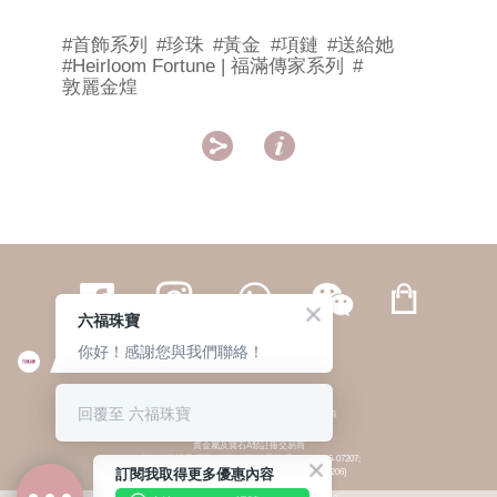
#首飾系列
#珍珠
#黃金
#項鏈
#送給她
#Heirloom Fortune | 福滿傳家系列
#
敦麗金煌


六福珠寶
你好！感謝您與我們聯絡！
繁體
簡体
ENG
|
|
回覆至 六福珠寶
© 六福集團 版權所有 不得轉載
|
私隱政策
貴金屬及寶石A類註冊交易商
(六福企業禮品(國際)有限公司-註冊號碼:A-B-24-05-07207;
訂閱我取得更多優惠內容
六福電子商貿有限公司-註冊號碼:A-B-24-05-07206)
貴金屬及寶石B類註冊交易商