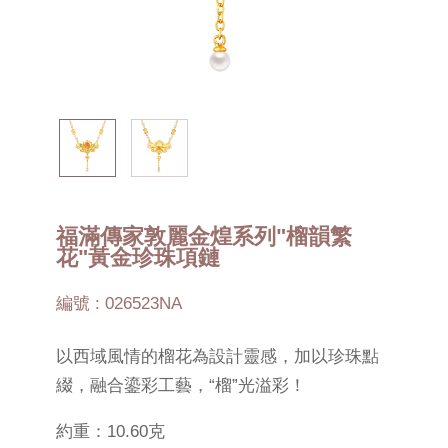
福滿傳家敦麗金煌系列"榴韻繁
花"黃金珍珠項鏈
編號 : 026523NA
以西域風情的榴花為設計靈感，加以珍珠點
綴，融合鎏彩工藝，“榴”光溢彩！
約重：10.60克