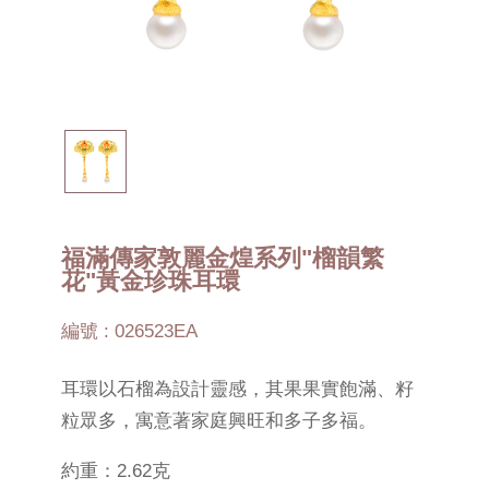
福滿傳家敦麗金煌系列"榴韻繁
花"黃金珍珠耳環
編號 : 026523EA
耳環以石榴為設計靈感，其果果實飽滿、籽
粒眾多，寓意著家庭興旺和多子多福。
約重：2.62克