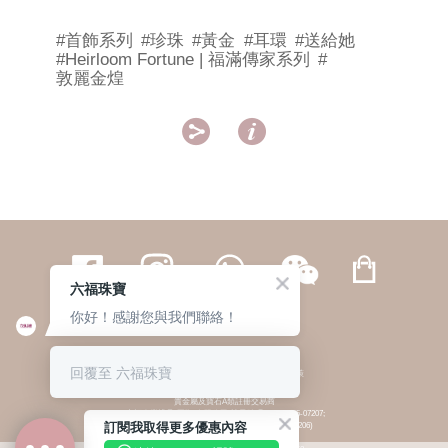
#首飾系列
#珍珠
#黃金
#耳環
#送給她
#Heirloom Fortune | 福滿傳家系列
#
敦麗金煌


六福珠寶
你好！感謝您與我們聯絡！
繁體
簡体
ENG
|
|
回覆至 六福珠寶
© 六福集團 版權所有 不得轉載
|
私隱政策
貴金屬及寶石A類註冊交易商
(六福企業禮品(國際)有限公司-註冊號碼:A-B-24-05-07207;
訂閱我取得更多優惠內容
六福電子商貿有限公司-註冊號碼:A-B-24-05-07206)
貴金屬及寶石B類註冊交易商