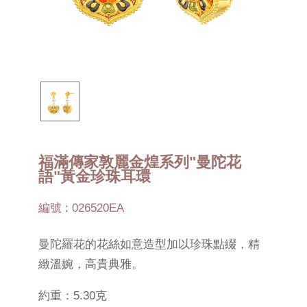
福滿傳家敦麗金煌系列"曼陀花
語"黃金珍珠耳環
編號 : 026520EA
曼陀羅花的花絲如意造型加以珍珠點綴，精
緻溫婉，高貴典雅。
約重：5.30克