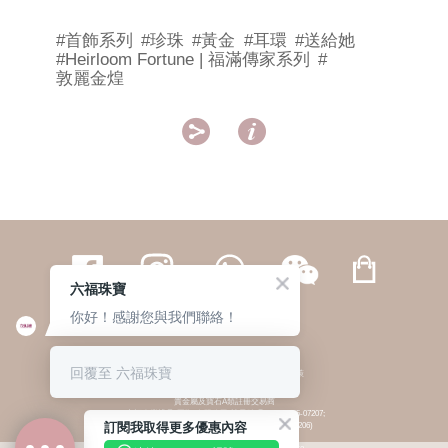
#首飾系列
#珍珠
#黃金
#耳環
#送給她
#Heirloom Fortune | 福滿傳家系列
#
敦麗金煌


六福珠寶
你好！感謝您與我們聯絡！
繁體
簡体
ENG
|
|
回覆至 六福珠寶
© 六福集團 版權所有 不得轉載
|
私隱政策
貴金屬及寶石A類註冊交易商
(六福企業禮品(國際)有限公司-註冊號碼:A-B-24-05-07207;
訂閱我取得更多優惠內容
六福電子商貿有限公司-註冊號碼:A-B-24-05-07206)
貴金屬及寶石B類註冊交易商