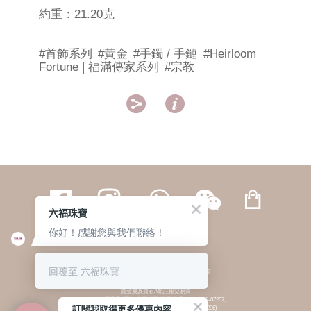
約重：21.20克
#首飾系列
#黃金
#手鐲 / 手鏈
#Heirloom
Fortune | 福滿傳家系列
#宗教


六福珠寶
你好！感謝您與我們聯絡！
繁體
簡体
ENG
|
|
回覆至 六福珠寶
© 六福集團 版權所有 不得轉載
|
私隱政策
貴金屬及寶石A類註冊交易商
(六福企業禮品(國際)有限公司-註冊號碼:A-B-24-05-07207;
訂閱我取得更多優惠內容
六福電子商貿有限公司-註冊號碼:A-B-24-05-07206)