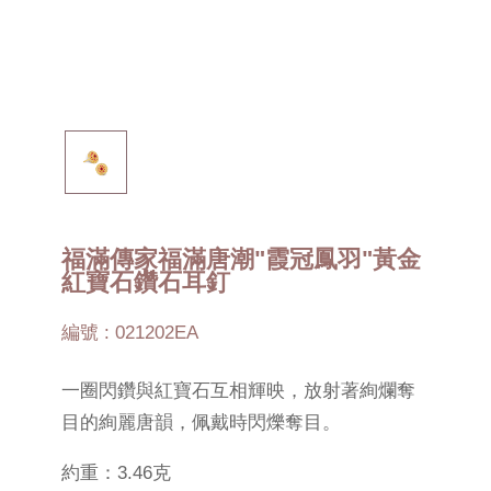
福滿傳家福滿唐潮"霞冠鳳羽"黃金
紅寶石鑽石耳釘
編號 : 021202EA
一圈閃鑽與紅寶石互相輝映，放射著絢爛奪
目的絢麗唐韻，佩戴時閃爍奪目。
約重：3.46克