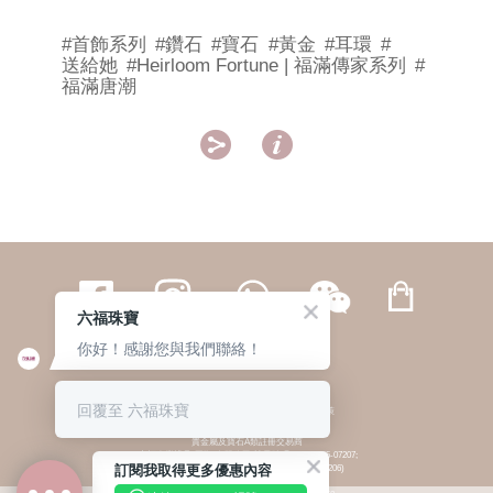
#首飾系列
#鑽石
#寶石
#黃金
#耳環
#
送給她
#Heirloom Fortune | 福滿傳家系列
#
福滿唐潮


六福珠寶
你好！感謝您與我們聯絡！
繁體
簡体
ENG
|
|
回覆至 六福珠寶
© 六福集團 版權所有 不得轉載
|
私隱政策
貴金屬及寶石A類註冊交易商
(六福企業禮品(國際)有限公司-註冊號碼:A-B-24-05-07207;
訂閱我取得更多優惠內容
六福電子商貿有限公司-註冊號碼:A-B-24-05-07206)
貴金屬及寶石B類註冊交易商