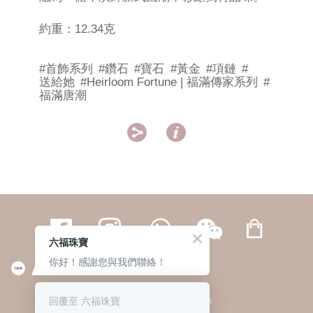
約重：12.34克
#首飾系列
#鑽石
#寶石
#黃金
#項鏈
#
送給她
#Heirloom Fortune | 福滿傳家系列
#
福滿唐潮


六福珠寶
你好！感謝您與我們聯絡！
繁體
簡体
ENG
|
|
回覆至 六福珠寶
© 六福集團 版權所有 不得轉載
|
私隱政策