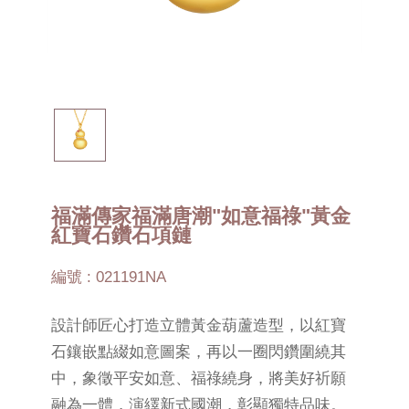
福滿傳家福滿唐潮"如意福祿"黃金
紅寶石鑽石項鏈
編號 : 021191NA
設計師匠心打造立體黃金葫蘆造型，以紅寶
石鑲嵌點綴如意圖案，再以一圈閃鑽圍繞其
中，象徵平安如意、福祿繞身，將美好祈願
融為一體，演繹新式國潮，彰顯獨特品味。