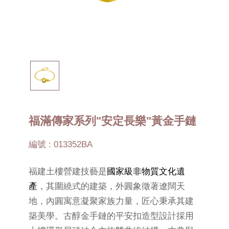
福滿傳家系列"安定長樂"黃金手鏈
編號 : 013352BA
福建土樓營建技藝是
國家級非物質文化遺
產
，其圍繞式的建築，外圓象徵著遼闊天
地，內圓寓意凝聚家族力量，匠心秉承其建
築美學。古醇金手鏈的平安扣造型設計採用