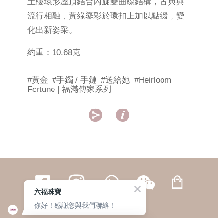
土樓環形屋頂結合內旋雙曲線結構，古典與
流行相融，黃綠鎏彩於環扣上加以點綴，變
化出新姿采。
約重：10.68克
#黃金
#手鐲 / 手鏈
#送給她
#Heirloom
Fortune | 福滿傳家系列


六福珠寶
你好！感謝您與我們聯絡！
繁體
簡体
ENG
|
|