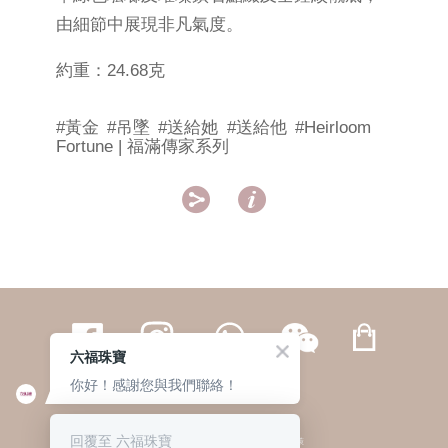
由細節中展現非凡氣度。
約重：24.68克
#黃金
#吊墜
#送給她
#送給他
#Heirloom
Fortune | 福滿傳家系列


六福珠寶
你好！感謝您與我們聯絡！
繁體
簡体
ENG
|
|
回覆至 六福珠寶
© 六福集團 版權所有 不得轉載
|
私隱政策