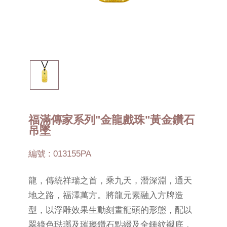
福滿傳家系列"金龍戲珠"黃金鑽石
吊墜
編號 : 013155PA
龍，傳統祥瑞之首，乘九天，潛深淵，通天
地之路，福澤萬方。將龍元素融入方牌造
型，以浮雕效果生動刻畫龍頭的形態，配以
翠綠色琺瑯及璀璨鑽石點綴及全錘紋襯底，