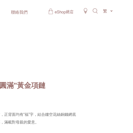
繁
聯絡我們
圓滿"黃金項鏈
，正背面均有“福”字，結合鏤空花絲銅錢網底
福，滿載對母親的愛意。