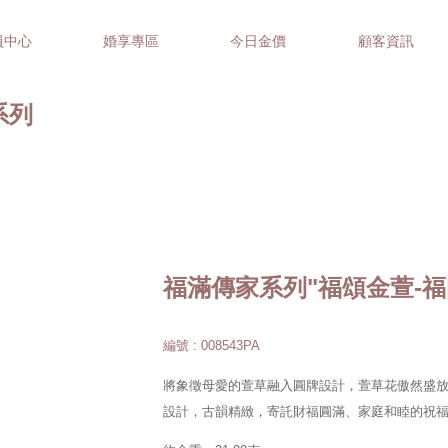
員中心
婚享專區
今日金價
顧客資訊
家系列
福滿傳家系列"福頌金萱-福
編號 : 008543PA
將象徵母愛的萱草融入圓牌設計，萱草花傲然盛放
設計，古韻精緻，寄託財福圓滿、家庭和睦的祝