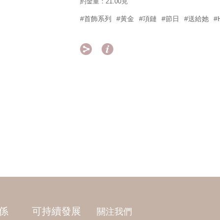
約金重：21.00克
#首飾系列
#黃金
#項鏈
#節日
#送給她
#


係
可持續發展
關注我們