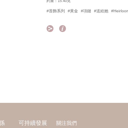
約重：15.40克
#首飾系列
#黃金
#項鏈
#送給她
#Heirlo


係
可持續發展
關注我們