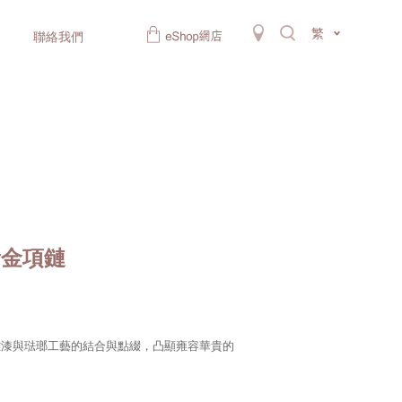
繁
聯絡我們
黃金項鏈
雕漆與琺瑯工藝的結合與點綴，凸顯雍容華貴的