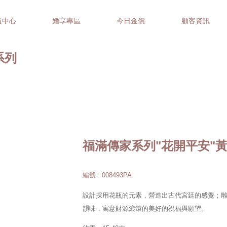
員中心
婚享專區
今日金價
顧客資訊
家系列
福滿傳家系列"花開平安"
編號 : 008493PA
設計採用花瓶的元素，營造出古代宮廷的感覺；
韻味，寓意財源滾滾的美好的祝福與願望。