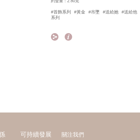
約金重：2.80克
#首飾系列
#黃金
#吊墜
#送給她
#送給他
系列


係
可持續發展
關注我們