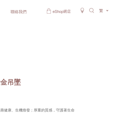
繁
聯絡我們
黃金吊墜
長壽健康、生機煥發；厚重的質感，守護著生命