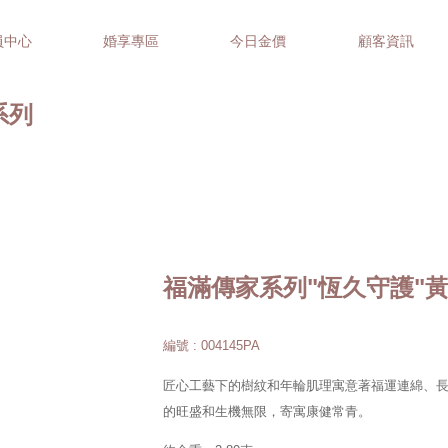
員中心
婚享專區
今日金價
顧客資訊
家系列
福滿傳家系列"恆久守護"
編號 : 004145PA
匠心工藝下的樹紋和年輪肌理寓意著福運連綿、
的旺盛和生機無限，寄寓康健常青。