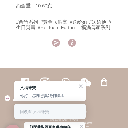
約金重：10.60克
#首飾系列
#黃金
#吊墜
#送給她
#送給他
#
生日賀壽
#Heirloom Fortune | 福滿傳家系列


六福珠寶
你好！感謝您與我們聯絡！
繁體
簡体
ENG
|
|
回覆至 六福珠寶
© 六福集團 版權所有 不得轉載
|
私隱政策
貴金屬及寶石A類註冊交易商
(六福企業禮品(國際)有限公司-註冊號碼:A-B-24-05-07207;
訂閱我取得更多優惠內容
六福電子商貿有限公司-註冊號碼:A-B-24-05-07206)