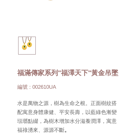
福滿傳家系列"福澤天下"黃金吊墜
編號 : 002610UA
水是萬物之源，樹為生命之根。正面樹紋搭
配寓意身體康健、平安長壽，以藍綠色漸變
琺瑯點綴，為樹木增加水分滋養潤澤，寓意
福祿湧來、源源不斷
。