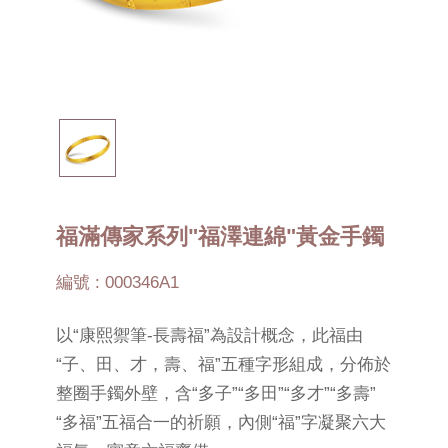
福滿傳家系列"福澤連綿"黃金手鐲
編號 : 000346A1
以“康熙禦筆-長壽福”為設計概念，此福由
“子、田、才，壽、福”五種字形組成，分佈於
整圈手鐲外壁，含“多子”“多田”“多才”“多壽”
“多福”五福合一的祈願，內側“福”字凝聚六大