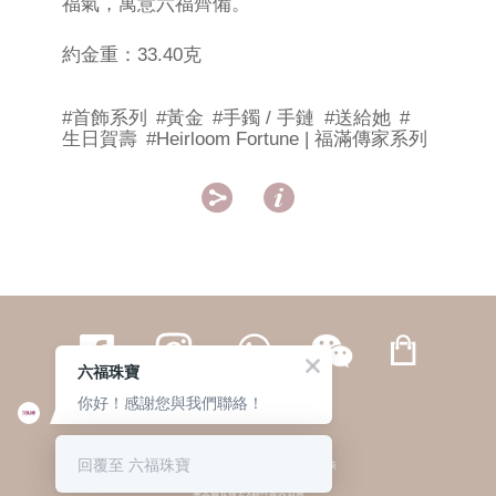
福氣，寓意六福齊備。
約金重：33.40克
#首飾系列
#黃金
#手鐲 / 手鏈
#送給她
#
生日賀壽
#Heirloom Fortune | 福滿傳家系列


六福珠寶
你好！感謝您與我們聯絡！
繁體
簡体
ENG
|
|
回覆至 六福珠寶
© 六福集團 版權所有 不得轉載
|
私隱政策
貴金屬及寶石A類註冊交易商