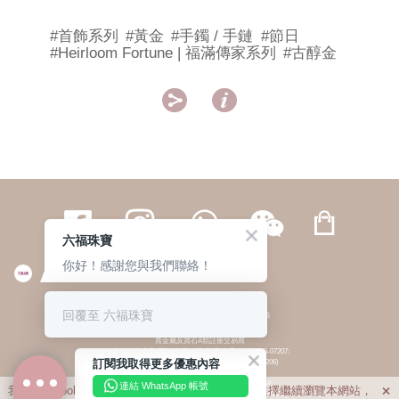
#首飾系列
#黃金
#手鐲 / 手鏈
#節日
#Heirloom Fortune | 福滿傳家系列
#古醇金


六福珠寶
你好！感謝您與我們聯絡！
繁體
簡体
ENG
|
|
回覆至 六福珠寶
© 六福集團 版權所有 不得轉載
|
私隱政策
貴金屬及寶石A類註冊交易商
(六福企業禮品(國際)有限公司-註冊號碼:A-B-24-05-07207;
訂閱我取得更多優惠內容
六福電子商貿有限公司-註冊號碼:A-B-24-05-07206)
貴金屬及寶石B類註冊交易商
(六福集團有限公司-註冊號碼:B-B-24-05-07258;
連結 WhatsApp 帳號
我們利用cookies為您提供最佳的瀏覽體驗。若您選擇繼續瀏覽本網站，

六福珠寶金行(香港)有限公司-註冊號碼:B-B-24-05-07259)