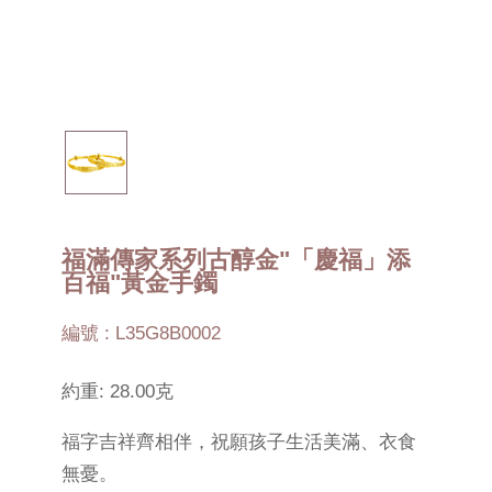
福滿傳家系列古醇金"「慶福」添
百福"黃金手鐲
編號 : L35G8B0002
約重: 28.00克
福字吉祥齊相伴，祝願孩子生活美滿、衣食
無憂。