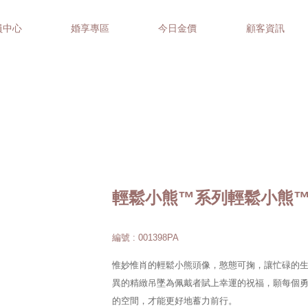
員中心
婚享專區
今日金價
顧客資訊
輕鬆小熊™系列輕鬆小熊™ G
編號 : 001398PA
惟妙惟肖的輕鬆小熊頭像，憨態可掬，讓忙碌的
異的精緻吊墜為佩戴者賦上幸運的祝福，願每個
的空間，才能更好地蓄力前行。