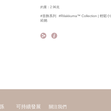
約重：2.96克
#首飾系列
#Rilakkuma™ Collection | 
給她


係
可持續發展
關注我們