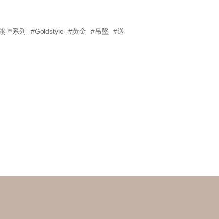
輕鬆小熊™系列
#Goldstyle
#黃金
#吊墜
#送