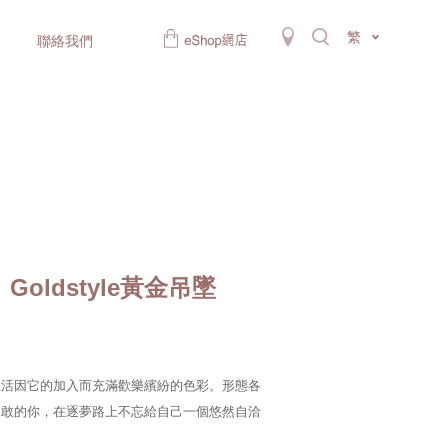
繁
聯絡我們
oldstyle黃金吊墜
生活因它的加入而充滿歡樂繽紛的色彩。形態各
勇敢的你，在逐夢路上不忘給自己一個悠然自洽