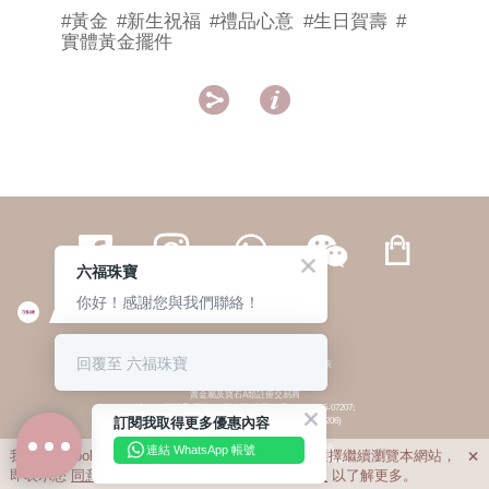
#黃金
#新生祝福
#禮品心意
#生日賀壽
#
實體黃金擺件


六福珠寶
你好！感謝您與我們聯絡！
繁體
簡体
ENG
|
|
回覆至 六福珠寶
© 六福集團 版權所有 不得轉載
|
私隱政策
貴金屬及寶石A類註冊交易商
(六福企業禮品(國際)有限公司-註冊號碼:A-B-24-05-07207;
訂閱我取得更多優惠內容
六福電子商貿有限公司-註冊號碼:A-B-24-05-07206)
貴金屬及寶石B類註冊交易商
(六福集團有限公司-註冊號碼:B-B-24-05-07258;
連結 WhatsApp 帳號
我們利用cookies為您提供最佳的瀏覽體驗。若您選擇繼續瀏覽本網站，

六福珠寶金行(香港)有限公司-註冊號碼:B-B-24-05-07259)
即表示您
同意
我們使用cookies。請查閱
私隱政策
以了解更多。