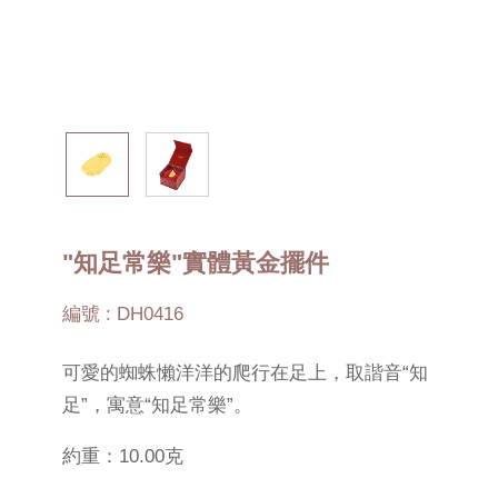
"知足常樂"實體黃金擺件
編號 : DH0416
可愛的蜘蛛懶洋洋的爬行在足上，取諧音“知
足”，寓意“知足常樂”。
約重：10.00克