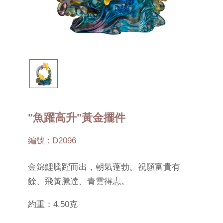
"魚躍高升"黃金擺件
編號 : D2096
金錦鯉騰躍而出，朝氣蓬勃。祝願富貴有
餘、飛黃騰達、青雲得志。
約重：4.50克