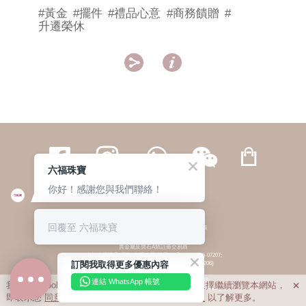
#黃金
#擺件
#禮品心意
#商務饋贈
#
升遷榮休


六福珠寶
你好！感謝您與我們聯絡！
繁體
簡体
ENG
|
|
回覆至 六福珠寶
© 六福集團 版權所有 不得轉載
|
私隱政策
貴金屬及寶石A類註冊交易商
(六福企業禮品(國際)有限公司-註冊號碼:A-B-24-05-07207;
訂閱我取得更多優惠內容
六福電子商貿有限公司-註冊號碼:A-B-24-05-07206)
貴金屬及寶石B類註冊交易商
(六福集團有限公司-註冊號碼:B-B-24-05-07258;
連結 WhatsApp 帳號
我們利用cookies為您提供最佳的瀏覽體驗。若您選擇繼續瀏覽本網站，

六福珠寶金行(香港)有限公司-註冊號碼:B-B-24-05-07259)
即表示您
同意
我們使用cookies。請查閱
私隱政策
以了解更多。