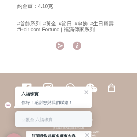
約金重：4.10克
#首飾系列
#黃金
#節日
#串飾
#生日賀壽
#Heirloom Fortune | 福滿傳家系列


六福珠寶
你好！感謝您與我們聯絡！
繁體
簡体
ENG
|
|
回覆至 六福珠寶
© 六福集團 版權所有 不得轉載
|
私隱政策
貴金屬及寶石A類註冊交易商
(六福企業禮品(國際)有限公司-註冊號碼:A-B-24-05-07207;
訂閱我取得更多優惠內容
六福電子商貿有限公司-註冊號碼:A-B-24-05-07206)