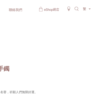
繁
聯絡我們
金手鐲
和名譽，祈願人們無限好運。