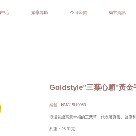
員中心
婚享專區
今日金價
顧客資訊
Goldstyle"三葉心願"黃
編號 : HMA15I10089
浪漫花語寓意幸福的三葉草，代表著真愛、健康
約重：26.01克