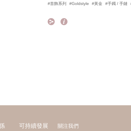
#首飾系列
#Goldstyle
#黃金
#手鐲 / 手鏈


係
可持續發展
關注我們