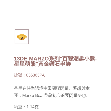
13DE MARZO系列"百變潮趣小熊-
星星萌熊"黃金鑽石串飾
編號 : 036363PA
星星在時尚語境中常關聯閃耀、夢想與幸
運，Marzo Bear帶著初心追逐閃耀夢想。
約重：1.14克