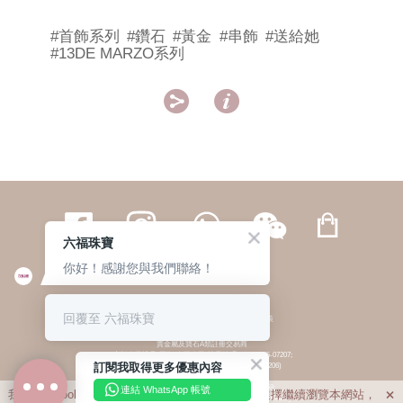
#首飾系列
#鑽石
#黃金
#串飾
#送給她
#13DE MARZO系列


六福珠寶
你好！感謝您與我們聯絡！
繁體
簡体
ENG
|
|
回覆至 六福珠寶
© 六福集團 版權所有 不得轉載
|
私隱政策
貴金屬及寶石A類註冊交易商
(六福企業禮品(國際)有限公司-註冊號碼:A-B-24-05-07207;
訂閱我取得更多優惠內容
六福電子商貿有限公司-註冊號碼:A-B-24-05-07206)
貴金屬及寶石B類註冊交易商
(六福集團有限公司-註冊號碼:B-B-24-05-07258;
連結 WhatsApp 帳號
我們利用cookies為您提供最佳的瀏覽體驗。若您選擇繼續瀏覽本網站，

六福珠寶金行(香港)有限公司-註冊號碼:B-B-24-05-07259)