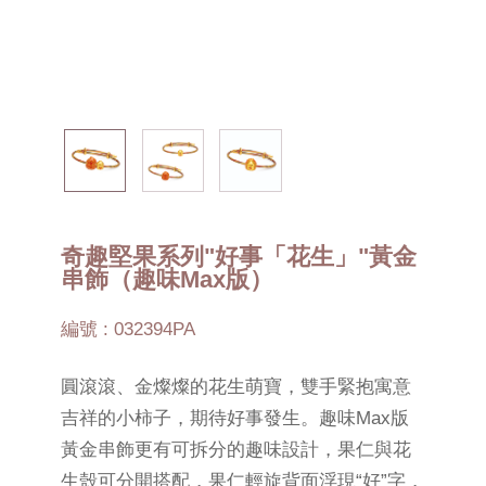
奇趣堅果系列"好事「花生」"黃金
串飾（趣味Max版）
編號 : 032394PA
圓滾滾、金燦燦的花生萌寶，雙手緊抱寓意
吉祥的小柿子，期待好事發生。趣味Max版
黃金串飾更有可拆分的趣味設計，果仁與花
生殼可分開搭配，果仁輕旋背面浮現“好”字，