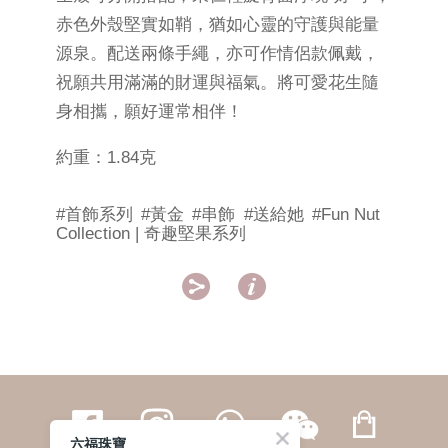
赤色外殼堅實如鞘，猶如心靈的守護與能量
源泉。配送兩條手繩，亦可作情侶款佩戴，
祝願共用滿滿的財運與福氣。將可愛花生隨
身相攜，願好運常相伴！
約重：1.84克
#首飾系列
#黃金
#串飾
#送給她
#Fun Nut
Collection | 奇趣堅果系列


六福珠寶