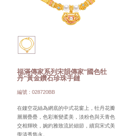
福滿傳家系列宋韻傳家"國色牡
丹"黃金鑽石珍珠手鏈
編號 : 028720BB
在鏤空花絲為網底的中式花窗上，牡丹花瓣
層層疊疊，色彩漸變柔美，淡粉色與天青色
交相輝映，婉約雅致流於細節，續寫宋式美
學清秀雋永。