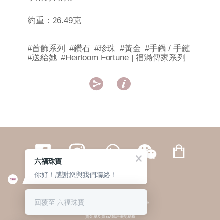
約重：26.49克
#首飾系列
#鑽石
#珍珠
#黃金
#手鐲 / 手鏈
#送給她
#Heirloom Fortune | 福滿傳家系列


六福珠寶
你好！感謝您與我們聯絡！
繁體
簡体
ENG
|
|
回覆至 六福珠寶
© 六福集團 版權所有 不得轉載
|
私隱政策
貴金屬及寶石A類註冊交易商