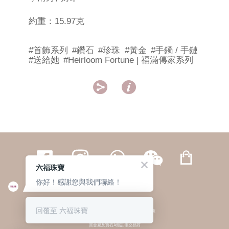
約重：15.97克
#首飾系列
#鑽石
#珍珠
#黃金
#手鐲 / 手鏈
#送給她
#Heirloom Fortune | 福滿傳家系列


六福珠寶
你好！感謝您與我們聯絡！
繁體
簡体
ENG
|
|
回覆至 六福珠寶
© 六福集團 版權所有 不得轉載
|
私隱政策
貴金屬及寶石A類註冊交易商