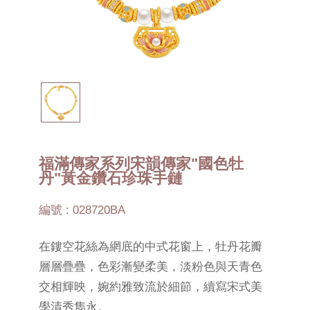
福滿傳家系列宋韻傳家"國色牡
丹"黃金鑽石珍珠手鏈
編號 : 028720BA
在鏤空花絲為網底的中式花窗上，牡丹花瓣
層層疊疊，色彩漸變柔美，淡粉色與天青色
交相輝映，婉約雅致流於細節，續寫宋式美
學清秀雋永。