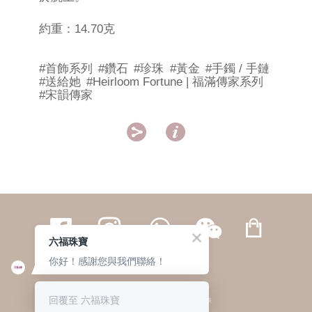
約重：14.70克
#首飾系列
#鑽石
#珍珠
#黃金
#手鐲 / 手鏈
#送給她
#Heirloom Fortune | 福滿傳家系列
#宋韻傳家


六福珠寶
你好！感謝您與我們聯絡！
繁體
簡体
ENG
|
|
回覆至 六福珠寶
© 六福集團 版權所有 不得轉載
|
私隱政策