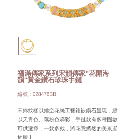
福滿傳家系列宋韻傳家"花開海
韻"黃金鑽石珍珠手鏈
編號 : 028478BB
宋錦紋樣以鏤空花絲工藝鑲嵌鑽石呈現，綴
以天青色、藕粉色鎏彩，手鏈款有多種圈數
可供選擇，一款多戴，將花意嫣然的美景凝
於腕上。