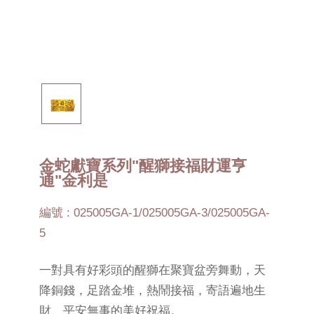
金蛇獻寶系列"醒獅接福財運亨
通"金利是
編號 : 025005GA-1/025005GA-3/025005GA-
5
一對具有好彩頭的醒獅在聚寶盆旁舞動，天
降銅錢，足踏金堆，熱鬧接福，寄語遍地生
財、平安無事的美好祝福。