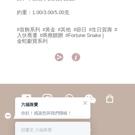
約重：1.00/3.00/5.00克
#首飾系列
#黃金
#其他
#節日
#生日賀壽
#
入伙喬遷
#商務饋贈
#Fortune Snake |
金蛇獻寶系列


六福珠寶
你好！感謝您與我們聯絡！
繁體
簡体
ENG
|
|
回覆至 六福珠寶
© 六福集團 版權所有 不得轉載
|
私隱政策