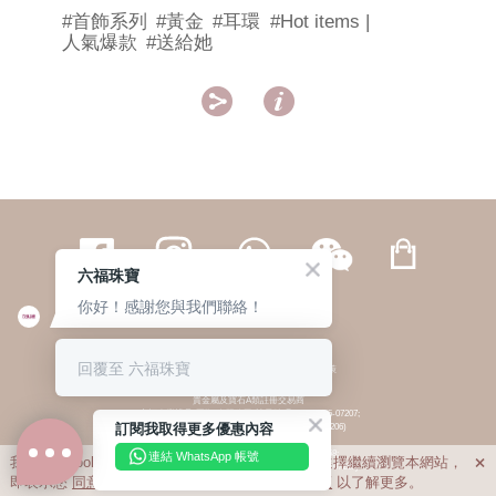
#首飾系列
#黃金
#耳環
#Hot items |
人氣爆款
#送給她


六福珠寶
你好！感謝您與我們聯絡！
繁體
簡体
ENG
|
|
回覆至 六福珠寶
© 六福集團 版權所有 不得轉載
|
私隱政策
貴金屬及寶石A類註冊交易商
(六福企業禮品(國際)有限公司-註冊號碼:A-B-24-05-07207;
訂閱我取得更多優惠內容
六福電子商貿有限公司-註冊號碼:A-B-24-05-07206)
貴金屬及寶石B類註冊交易商
(六福集團有限公司-註冊號碼:B-B-24-05-07258;
連結 WhatsApp 帳號
我們利用cookies為您提供最佳的瀏覽體驗。若您選擇繼續瀏覽本網站，

六福珠寶金行(香港)有限公司-註冊號碼:B-B-24-05-07259)
即表示您
同意
我們使用cookies。請查閱
私隱政策
以了解更多。