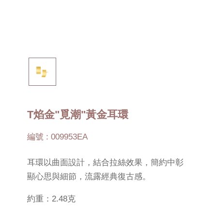
T焰金"覓潮"黃金耳環
編號 : 009953EA
耳環以曲面設計，結合拉絲效果，簡約中彰
顯心思與細節，流露經典復古感。
約重：2.48克