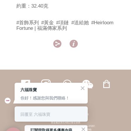
約重：32.40克
#首飾系列
#黃金
#項鏈
#送給她
#Heirloom
Fortune | 福滿傳家系列


六福珠寶
你好！感謝您與我們聯絡！
繁體
簡体
ENG
|
|
回覆至 六福珠寶
© 六福集團 版權所有 不得轉載
|
私隱政策
貴金屬及寶石A類註冊交易商
(六福企業禮品(國際)有限公司-註冊號碼:A-B-24-05-07207;
訂閱我取得更多優惠內容
六福電子商貿有限公司-註冊號碼:A-B-24-05-07206)