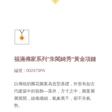
福滿傳家系列"朱閣綺秀"黃金項鏈
編號 : 002473PA
以傳統的團花圖案為造型基礎，外形有如古
代建築中的裝飾—藻井，方寸之中，圖案層
層展開，線條纖細，氣象萬千，卻不失氣
勢。