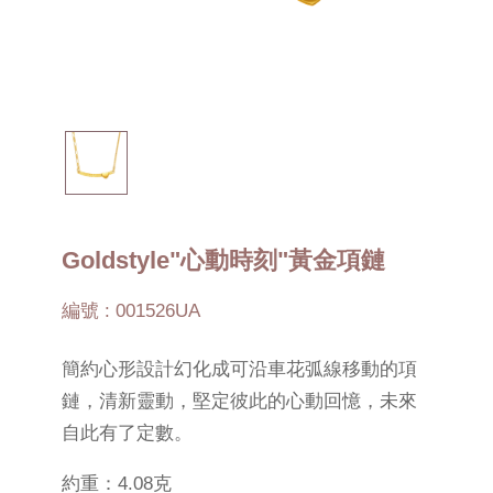
Goldstyle"心動時刻"黃金項鏈
編號 : 001526UA
簡約心形設計幻化成可沿車花弧線移動的項
鏈，清新靈動，堅定彼此的心動回憶，未來
自此有了定數。
約重：4.08克