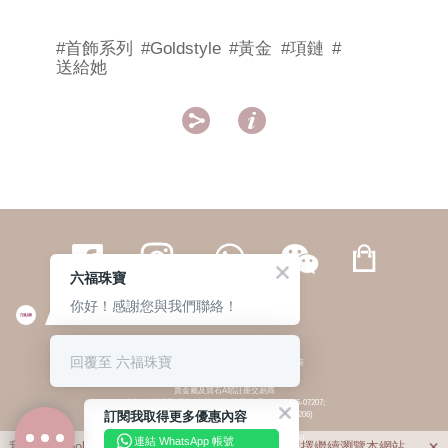
#首飾系列
#Goldstyle
#黃金
#項鏈
#
送給她


六福珠寶
你好！感謝您與我們聯絡！
繁體
簡体
ENG
|
|
回覆至 六福珠寶
© 六福集團 版權所有 不得轉載
|
私隱政策
貴金屬及寶石A類註冊交易商
(六福企業禮品(國際)有限公司-註冊號碼:A-B-24-05-07207;
訂閱我取得更多優惠內容
六福電子商貿有限公司-註冊號碼:A-B-24-05-07206)
貴金屬及寶石B類註冊交易商
(六福集團有限公司-註冊號碼:B-B-24-05-07258;
連結 WhatsApp 帳號
我們利用cookies為您提供最佳的瀏覽體驗。若您選擇繼續瀏覽本網站，
