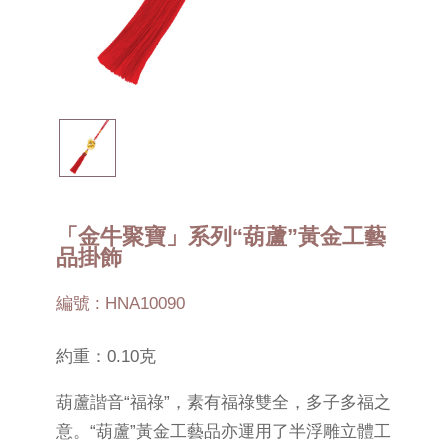
「金牛聚寶」系列“葫蘆”黃金工藝
品掛飾
編號 : HNA10090
約重：0.10克
葫蘆諧音“福祿”，素有福祿雙全，多子多福之
意。“葫蘆”黃金工藝品亦運用了半浮雕立體工