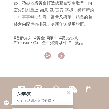
藝，巧妙地將黃金打造成雙面葫蘆造型，兩
面分別刻畫上“如意”及“富貴”字樣，祈願新的
一年事事稱心如意，富貴又榮華。精美的包
裝盒內配備有掛繩，令新年送禮更體面。
#首飾系列
#黃金
#節日
#禮品心意
#Treasure Ox | 金牛聚寶系列
#工藝品


六福珠寶
你好！感謝您與我們聯絡！
繁體
簡体
ENG
|
|