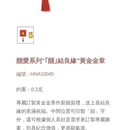
囍愛系列"｢囍｣結良緣"黃金金章
編號 : HNA10045
約重：0.2克
專屬訂製黃金金章作新婚賀禮，送上喜結良
緣的美滿祝福。中間位置可印製「囍」字
外，還可根據個人喜好及需求來訂製專屬圖
案，別具紀念價值，更盡顯氣派。