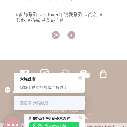
#首飾系列
#Beloved | 囍愛系列
#黃金
#
其他
#婚嫁
#禮品心意


六福珠寶
你好！感謝您與我們聯絡！
繁體
簡体
ENG
|
|
回覆至 六福珠寶
© 六福集團 版權所有 不得轉載
|
私隱政策
貴金屬及寶石A類註冊交易商
(六福企業禮品(國際)有限公司-註冊號碼:A-B-24-05-07207;
訂閱我取得更多優惠內容
六福電子商貿有限公司-註冊號碼:A-B-24-05-07206)
貴金屬及寶石B類註冊交易商
(六福集團有限公司-註冊號碼:B-B-24-05-07258;
連結 WhatsApp 帳號