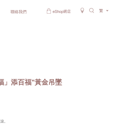
繁
聯絡我們
福」添百福"黃金吊墜
滾滾。