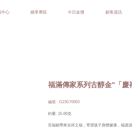
員中心
婚享專區
今日金價
顧客資訊
福滿傳家系列古醇金"「慶
編號 : G23G70003
約重: 15.00克
百福鎖帶來吉祥之福，寄望孩子身體健康，福源