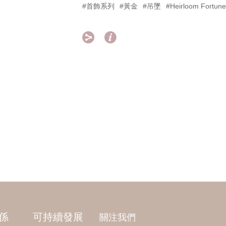
#首飾系列
#黃金
#吊墜
#Heirloom Fort


係
可持續發展
關注我們