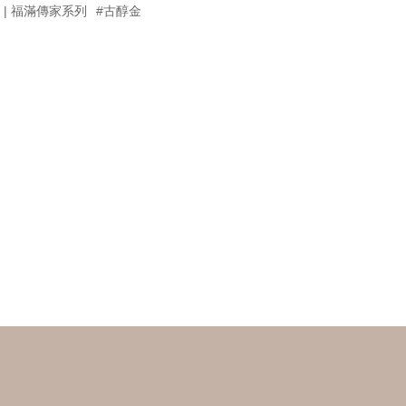
une | 福滿傳家系列
#古醇金