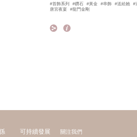
#首飾系列
#鑽石
#黃金
#串飾
#送給她
#
唐宮夜宴
#龍門金剛


係
可持續發展
關注我們