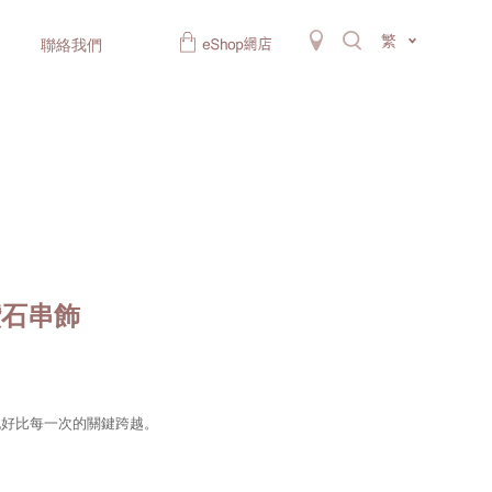
繁
聯絡我們
鑽石串飾
記好比每一次的關鍵跨越。