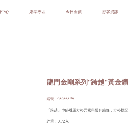
員中心
婚享專區
今日金價
顧客資訊
龍門金剛系列"跨越"黃金
編號 : 039568PA
「跨越」串飾融匯方格元素與延伸線條，方格標
約重：0.72克