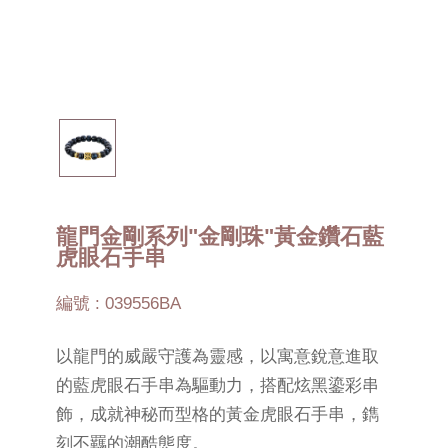
龍門金剛系列"金剛珠"黃金鑽石藍
虎眼石手串
編號 : 039556BA
以龍門的威嚴守護為靈感，以寓意銳意進取
的藍虎眼石手串為驅動力，搭配炫黑鎏彩串
飾，成就神秘而型格的黃金虎眼石手串，鐫
刻不羈的潮酷態度。