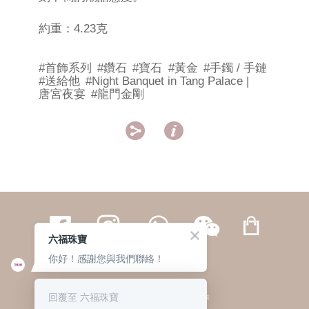
約重：4.23克
#首飾系列
#鑽石
#寶石
#黃金
#手鐲 / 手鏈
#送給他
#Night Banquet in Tang Palace |
唐宮夜宴
#龍門金剛


六福珠寶
你好！感謝您與我們聯絡！
繁體
簡体
ENG
|
|
回覆至 六福珠寶
© 六福集團 版權所有 不得轉載
|
私隱政策