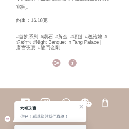
寫照。
約重：16.18克
#首飾系列
#鑽石
#黃金
#項鏈
#送給她
#
送給他
#Night Banquet in Tang Palace |
唐宮夜宴
#龍門金剛


六福珠寶
你好！感謝您與我們聯絡！
繁體
簡体
ENG
|
|