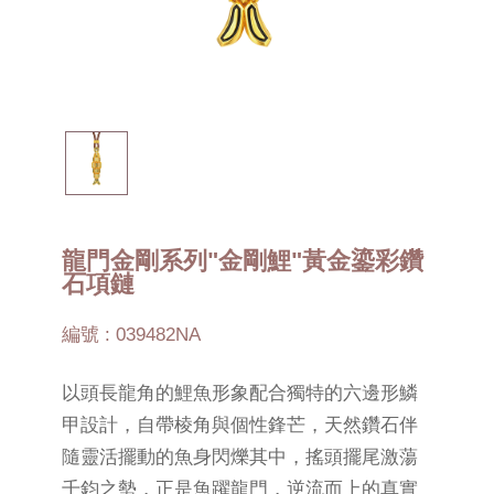
龍門金剛系列"金剛鯉"黃金鎏彩鑽
石項鏈
編號 : 039482NA
以頭長龍角的鯉魚形象配合獨特的六邊形鱗
甲設計，自帶棱角與個性鋒芒，天然鑽石伴
隨靈活擺動的魚身閃爍其中，搖頭擺尾激蕩
千鈞之勢，正是魚躍龍門，逆流而上的真實