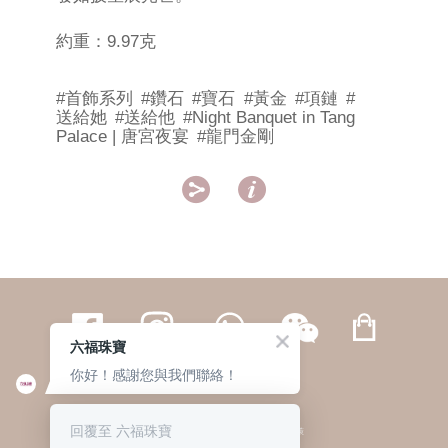
約重：9.97克
#首飾系列
#鑽石
#寶石
#黃金
#項鏈
#
送給她
#送給他
#Night Banquet in Tang
Palace | 唐宮夜宴
#龍門金剛


六福珠寶
你好！感謝您與我們聯絡！
繁體
簡体
ENG
|
|
回覆至 六福珠寶
© 六福集團 版權所有 不得轉載
|
私隱政策