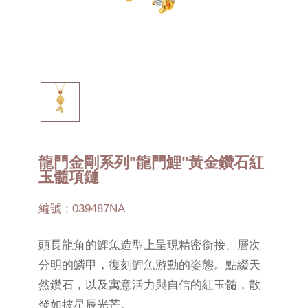
龍門金剛系列"龍門鯉"黃金鑽石紅
玉髓項鏈
編號 : 039487NA
頭長龍角的鯉魚造型上呈現精密銜接、層次
分明的鱗甲，復刻鯉魚游動的姿態。點綴天
然鑽石，以及寓意活力與自信的紅玉髓，散
發如披星辰光芒。