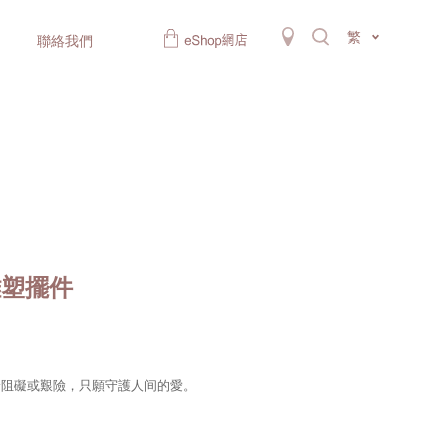
繁
聯絡我們
雕塑擺件
論阻礙或艱險，只願守護人间的愛。