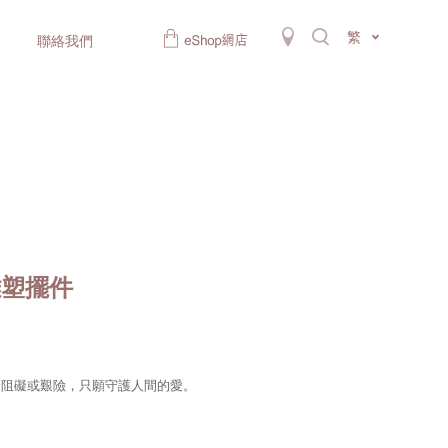
繁
聯絡我們
雕塑擺件
論阻礙或艱險，只願守護人間的愛。