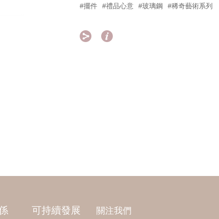
#擺件
#禮品心意
#玻璃鋼
#稀奇藝術系列


係
可持續發展
關注我們