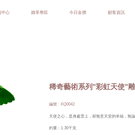
員中心
婚享專區
今日金價
顧客資訊
稀奇藝術系列"彩虹天使"
編號 : XQ0042
天使之心，是身處雲上，卻無意天堂的幸福，無
約重：1.30千克