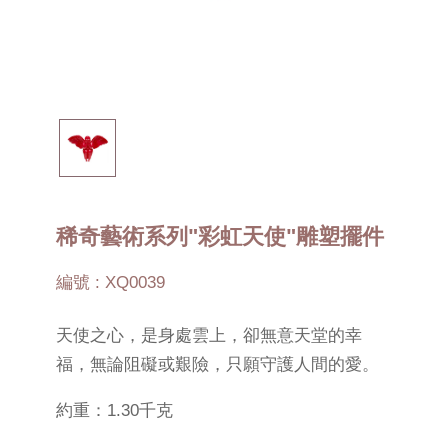
稀奇藝術系列"彩虹天使"雕塑擺件
編號 : XQ0039
天使之心，是身處雲上，卻無意天堂的幸
福，無論阻礙或艱險，只願守護人間的愛。
約重：1.30千克